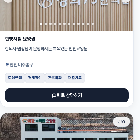
한방재활 요양원
한의사 원장님이 운영하시는 특색있는 인천요양원
인천 미추홀구
도심인접
경제적인
간호특화
재활치료
바로 상담하기
0