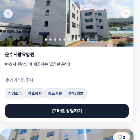
운수사랑요양원
변호사 원장님이 제공하는 깔끔한 운영!
경기 남양주시
직영조리
간호특화
종교시설
산책/텃밭
바로 상담하기
추천
2