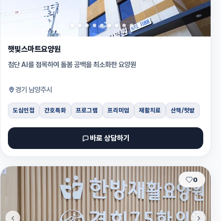
햇빛스마트요양원
첨단 AI를 접목하여 돌봄 공백을 최소화한 요양원
경기 남양주시
도심인접
간호특화
프로그램
프리미엄
재활치료
산책/텃밭
바로 상담하기
0