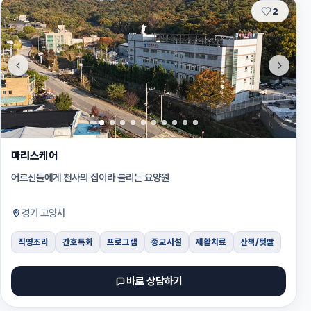
2
마리스케어
어르신들에게 천사의 집이라 불리는 요양원
경기 고양시
직영조리
간호특화
프로그램
종교시설
재활치료
산책/텃밭
바로 상담하기