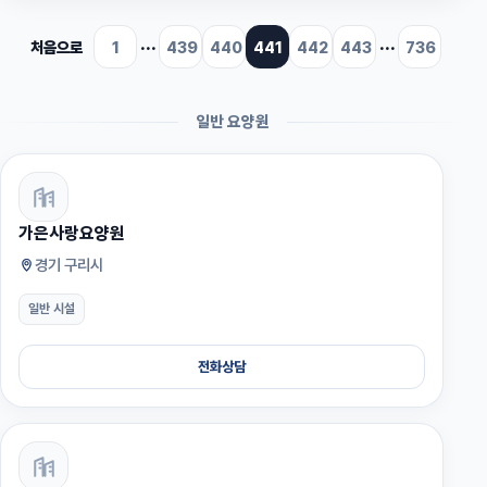
처음으로
1
···
439
440
441
442
443
···
736
일반 요양원
가은사랑요양원
경기 구리시
일반 시설
전화상담