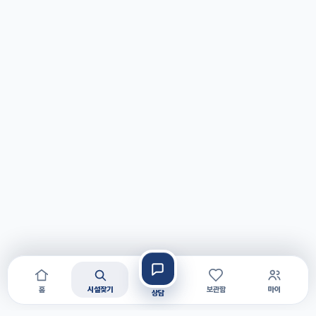
홈
시설찾기
보관함
마이
상담