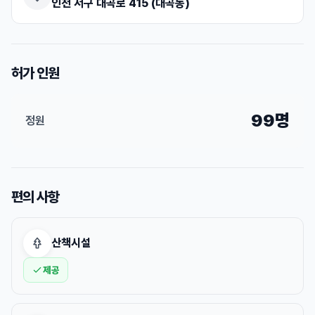
인천 서구 대곡로 415 (대곡동)
허가 인원
99명
정원
편의 사항
산책시설
제공