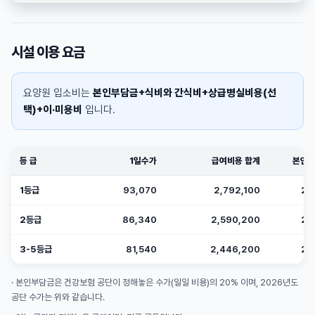
시설 이용 요금
요양원 입소비는
본인부담금+식비와 간식비+상급병실비용(선
택)+이·미용비
입니다.
등 급
1일수가
급여비용 합계
본인
1등급
93,070
2,792,100
20
2등급
86,340
2,590,200
20
3-5등급
81,540
2,446,200
20
· 본인부담금은 건강보험 공단이 정해놓은 수가(일일 비용)의 20% 이며, 2026년도
공단 수가는 위와 같습니다.