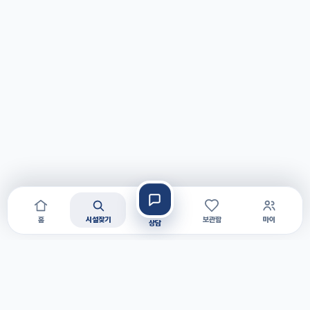
홈
시설찾기
보관함
마이
상담