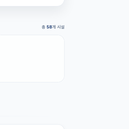
총
58
개 시설