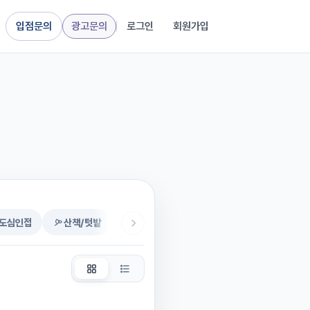
입점문의
광고문의
로그인
회원가입
도심인접
산책/텃밭