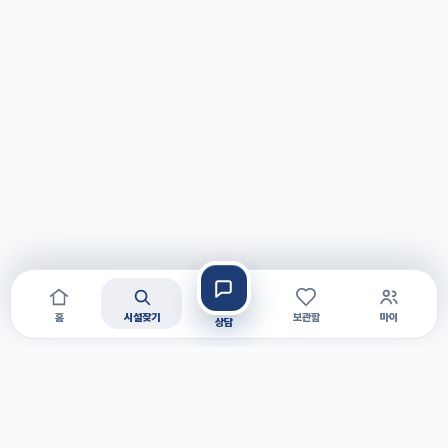
홈
시설찾기
보관함
마이
상담